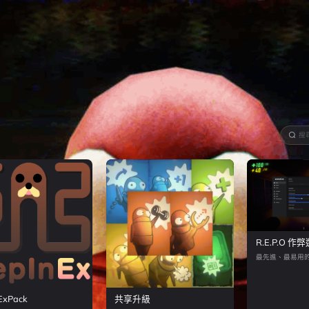
R.E.P.O 作
最先進、最易用
ExPack
共享升級