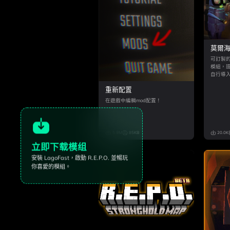
莫爾
可訂製
模組，提供
自行導
重新配置
在遊戲中編輯mod配置！
5.9M
85KB
20.0K
立即下载模组
安裝 LagoFast，啟動
R.E.P.O.
並暢玩
你喜愛的模組。