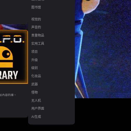
图书馆
视觉的
声音的
贵重物品
实用工具
项目
升级
级别
化妆品
武器
怪物
.添加內容的庫。
无人机
用户界面
AI生成