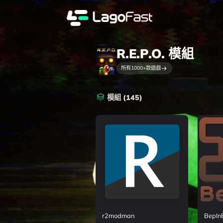
R.E.P.O.
模組
所有
1000+
款遊戲
模組
(
145
)
r2modman
BepIn