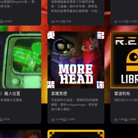
nity遊戲的BepInEx包。 預
這款模組徹底革新了升級同步機
隨時可用。
制，它維護一個中央字典，即時為
所有玩家應用最高升級等級。只有
主機需要安裝此模組，並且它同時
支援官方升級和修改後的升級。
653KB
44.1K
5KB
41.0K
1.2MB
時）敵人位置
莫爾黑德
雷波利布
上新增敵方位置點
可定製的化妝品。 簡單好玩的裝飾
用於向R.E.P.O
模組，提供unitypackage，供玩家
自行導入模型。
97KB
10.4M
2.1MB
7.9M
128KB