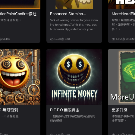
tionPointConfirst按鈕
Enhanced Stamina
MoreHeadPl
Upgrade
點添加確認按鈕。
Sick of waiting forever for your stam
增加了幾個化妝
ina to recharge?With this mod, eac
部，如任天堂，
h Stamina Upgrade boosts your reg
多！。
eneration rate!
564KB
10.9K
4KB
5.9M
69.4MB
P.O 無限衝刺
R.E.P.O 無限資金
更多升級
刺，不消耗能量
一個確保玩家口袋裡始終有足夠的
添加更多獨特的
錢的模組
度可配置。
2KB
14.6K
2KB
3.5M
1.4MB