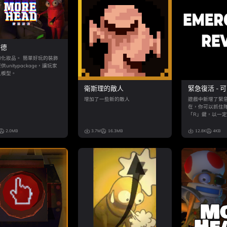
海德
的化妝品。 簡單好玩的裝飾
unitypackage，讓玩家
入模型。
衛斯理的敵人
緊急復活 - 
增加了一些新的敵人
遊戲中新增了緊
在，你可以抓住
「R」鍵，以一
費復活已陣亡的
2.0MB
3.7M
16.3MB
12.8K
4KB