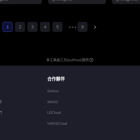
1
2
3
4
5
•••
8
本工具由三方[bufftool]提供
合作夥伴
Sixfast
款
XMOD
們
LDCloud
VMOSCloud