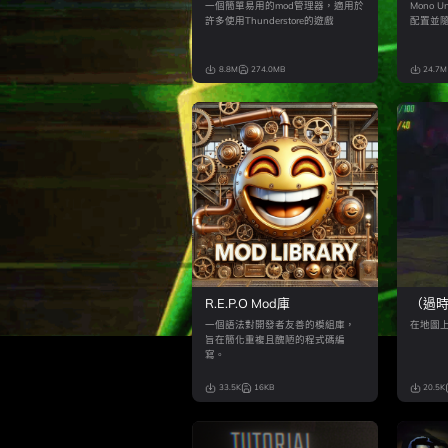
一個簡單易用的mod管理器，適用於
Mono U
許多使用Thunderstore的遊戲
配置並
8.8M
274.0MB
24.7M
R.E.P.O Mod庫
（過
一個語法對開發者友善的模組庫，
在地圖
旨在簡化重複且醜陋的程式碼編
寫。
33.5K
16KB
20.5K