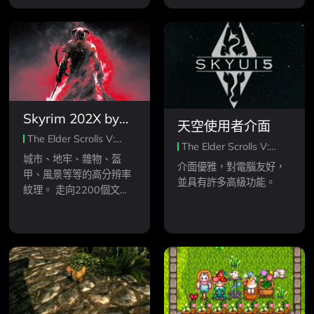
Skyrim 202X by
天空使用者介面
Pfuscher
The Elder Scrolls V:
The Elder Scrolls V:
Skyrim Special Edition
城市、地牢、雜物、盔
Skyrim Special Edition
介面優雅，對電腦友好，
甲、風景等等的高分辨率
並具有許多高級功能。
紋理。 走向2200個文
件，更多的未來！ 數千小
時的工作。 請考慮在Patr
eon和Kofi支持我