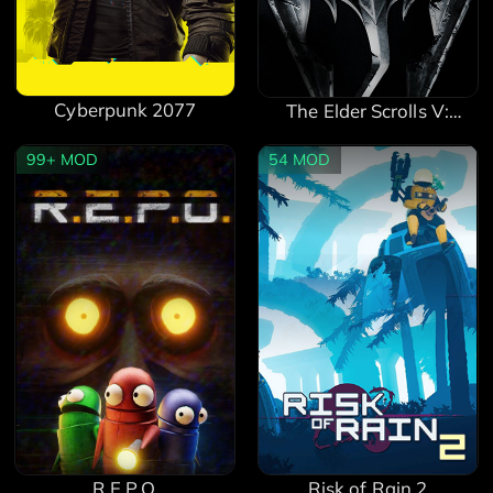
Cyberpunk 2077
The Elder Scrolls V:
Skyrim Special Edition
99+
MOD
54
MOD
Risk of Rain 2
R.E.P.O.