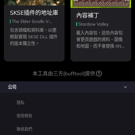
SKSE插件的地址庫
內容補丁
The Elder Scrolls V:
Stardew Valley
Skyrim Special Edition
包含頭檔和資料庫，以便
載入內容包，這些內容包
輕鬆實現 SKSE DLL 插件
會更改遊戲的資料、圖像
的版本獨立性。
和地圖，而不會替換 XNB
檔案。
本工具由三方[bufftool]提供
公司
隱私
使用條款
聯絡我們