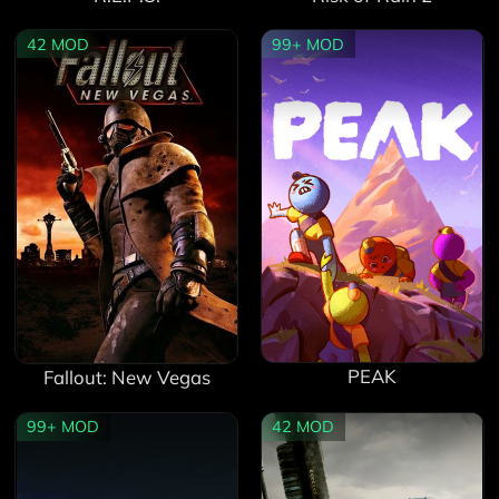
42
MOD
99+
MOD
PEAK
Fallout: New Vegas
99+
MOD
42
MOD