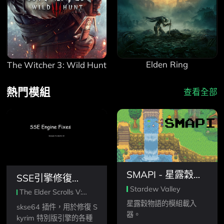
Elden Ring
The Witcher 3: Wild Hunt
熱門模組
查看全部
SMAPI - 星露穀物
SSE引擎修復
語模組 API
Stardew Valley
（skse64外掛程
The Elder Scrolls V:
式）
Skyrim Special Edition
星露穀物語的模組載入
skse64 插件，用於修復 S
器。
kyrim 特別版引擎的各種