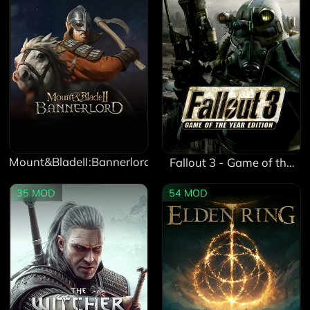
Mount&BladeII:Bannerlord
Fallout 3 - Game of the
Year Edition
35
MOD
54
MOD