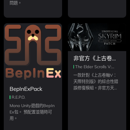
問題。
非官方《上古卷軸
5：天際》特別版
The Elder Scrolls V:
補丁 - USSEP
Skyrim Special Edition
一款針對《上古卷軸V：
天際特別版》的綜合性錯
誤修復模組。非官方天際
BepInExPack
特別版補丁（簡稱USSE
R.E.P.O.
P）的目標是最終修復
Mono Unity遊戲的BepIn
《天際特別版》中所有尚
Ex包。 預配置並隨時可
未被官方修復的錯誤。
用。