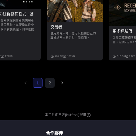
版)社群修補程式 - 基
旨在為模組製作者與使用者
個共同基礎，以便能以最少
交易者
建構與安裝模組。同時也提
更多經驗值
使用交易大師，您可以根據自己的
型中樞的基本支援，讓模組
改變完成任務所
喜好調整交易的每一個細節。
能運用社群創作的內容來進
量。提供2倍與1
。
K
127KB
484.9K
107KB
510.3K
23KB
1
2
本工具由三方[bufftool]提供
合作夥伴