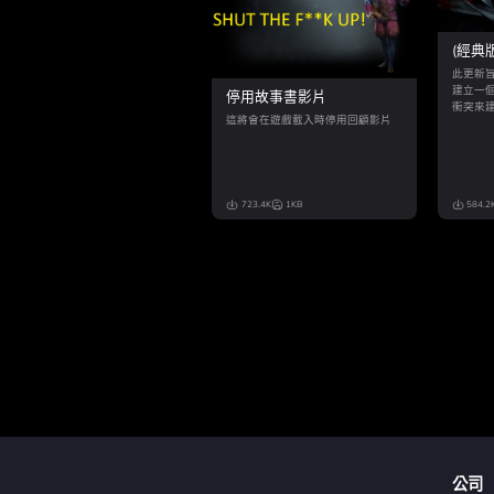
(經典
礎
此更新
建立一
停用故事書影片
衝突來
這將會在遊戲載入時停用回顧影片
供對新
製作者
行開發
723.4K
1KB
584.2
公司