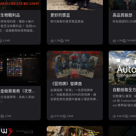
的生物戰利品
更好的獎盃
高品質臉部
覺得奇怪的是，獵殺十幾只
取代無聊的香草獎盃獎金
所有面部的LOD
甚至沒有戰利品？ 這個mo
了它，這樣動物和怪物總是掉
品。
3.1MB
1.2M
5KB
1.2M
74.6MB
《昆特牌》發牌員
自動拾取全
此模組將「新增」一名昆特牌商
資金給貿易商（次世代
（1.30-1.3
人。他販售將近99%的昆特牌，適
完整優化/重寫（經作者
啟交易選單時，為商人添加/
合那些想在遊戲中最後三場昆特牌
od 與 CarbonAl
冠。
對戰之外，更深入玩遍怪獸、松鼠
oot 標準版/強
黨、史凱利傑或尼弗迦德牌組的玩
過遊戲內選單進
家，或是那些錯過部分卡牌的玩
時實裝全新的「真
K
27KB
670.2K
34KB
648.3K
138K
家。