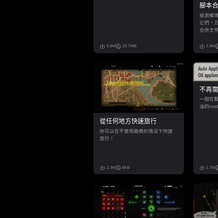
腳本
檢測模
它們，
合併文
定義加
因為它
5.8M
25.7MB
2.8M
不再
一代
一個在
油的mo
從任何地方快速旅行
你可以在不使用路標的情況下快速
旅行！
2.3M
8KB
1.7M