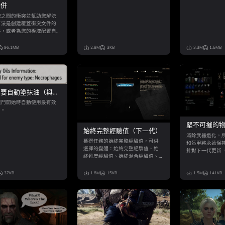
合併
塊之間的衝突並幫助您解決
方法是創建覆蓋衝突文件的
件，或者為您的模塊配置自
載順序。 合併很容易撤消，
們不會改變原始的
96.1MB
2.8M
3KB
3.3M
1.5MB
需要自動塗抹油（與下
兼容）
戰鬥開始時自動使用最有效
d。
堅不可摧的物
始終完整經驗值（下一代）
器退化（兼
消除武器退化，
獲得任務的始終完整經驗值，可供
和盔甲將永遠保持
選擇的變體：始終完整經驗值、始
針對下一代更新（
終難度經驗值、始終混合經驗值、
更新！ 適用於St
始終DLC經驗值、始終Neovalen經
驗值
37KB
1.8M
15KB
1.5M
141KB