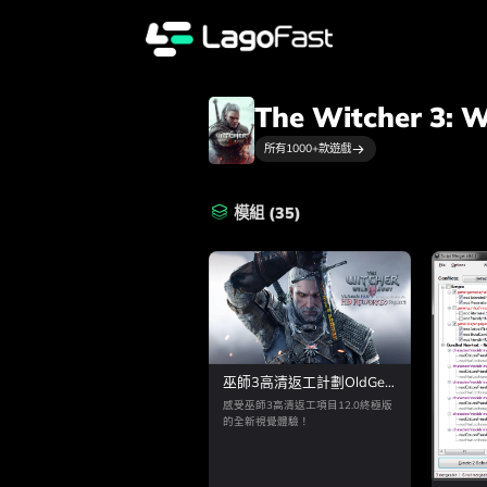
The Witcher 3: W
所有
1000+
款遊戲
模組
(
35
)
巫師3高清返工計劃OldGen
版
感受巫師3高清返工項目12.0終極版
的全新視覺體驗！