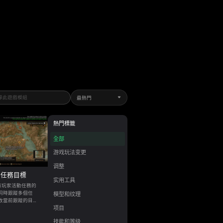
最熱門
熱門標籤
全部
游戏玩法变更
调整
有任務目標
实用工具
有玩家活動任務的
同時跟蹤多個任
模型和纹理
改當前跟蹤的目
项目
務菜單。 可選
技能和等级