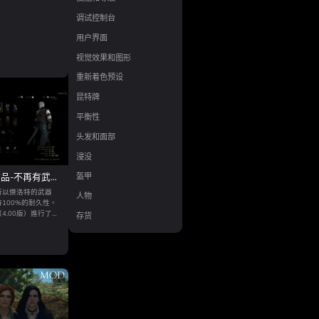
调试控制台
用户界面
视觉效果和图形
重新着色预设
昆特牌
平衡性
头发和面部
浸没
品-不再有武
盔甲
容下一代更新）
所以傑洛特的武器
人物
100%的耐久性。
4.00版）進行了
存货
eam和GOG版本。