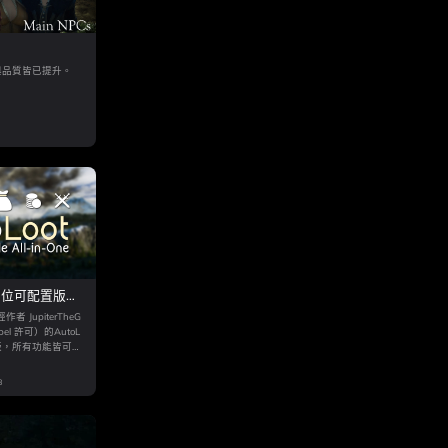
與品質皆已提升。
方位可配置版
1）
 JupiterTheG
abel 許可）的AutoL
化版，所有功能皆可透
行設定。此模組同
·自動拾取
B