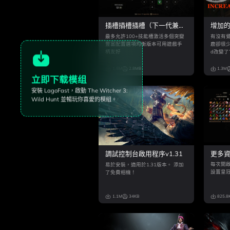
插槽插槽插槽（下一代兼
增加
容）
最多允許100+技能槽激活多個突變
有沒有
豐富配置選項均衡版本可用遊戲手
鹿卻很少
柄友好
d改變
落戰利
1.8M
2.8MB
1.3M
立即下载模组
安裝 LagoFast，啟動
The Witcher 3:
Wild Hunt
並暢玩你喜愛的模組。
更多
調試控制台啟用程序v1.31
版）
每次開
易於安裝，適用於1.31版本。 添加
設置皇
了免費相機！
1.1M
34KB
825.8