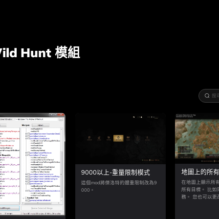
ild Hunt
模組
地圖上的所
9000以上-重量限制模式
在地圖上顯示所
這個mod將傑洛特的體重限制改為9
所有目標。 比如
000。
務。 您也可以更
標，而無需進入任
地，可以緩存